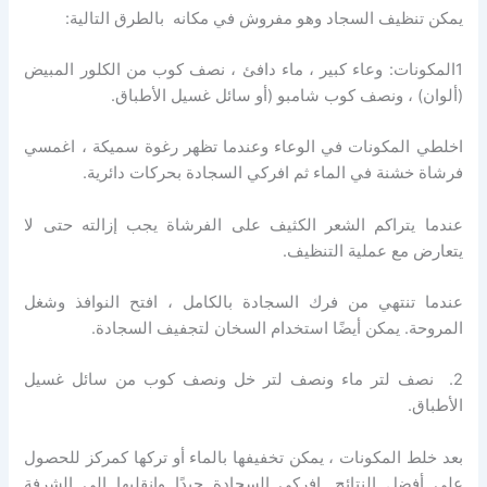
يمكن تنظيف السجاد وهو مفروش في مكانه بالطرق التالية:
1المكونات: وعاء كبير ، ماء دافئ ، نصف كوب من الكلور المبيض
(ألوان) ، ونصف كوب شامبو (أو سائل غسيل الأطباق.
اخلطي المكونات في الوعاء وعندما تظهر رغوة سميكة ، اغمسي
فرشاة خشنة في الماء ثم افركي السجادة بحركات دائرية.
عندما يتراكم الشعر الكثيف على الفرشاة يجب إزالته حتى لا
يتعارض مع عملية التنظيف.
عندما تنتهي من فرك السجادة بالكامل ، افتح النوافذ وشغل
المروحة.
يمكن أيضًا استخدام السخان لتجفيف السجادة.
2. نصف لتر ماء ونصف لتر خل ونصف كوب من سائل غسيل
الأطباق.
بعد خلط المكونات ، يمكن تخفيفها بالماء أو تركها كمركز للحصول
على أفضل النتائج.
افركي السجادة جيدًا وانقليها إلى الشرفة