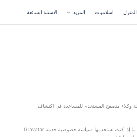
المنزل
اسلاميات
المزيد
الاسئلة الشائعة
لبيانات الموضحة في نموذج التعليقات، وكذلك عنوان IP الخاص بالزائر وسلسلة وكلاء متصفح المستخدم للمساعدة في اكتشاف
قد يتم توفير سلسلة مجهولة المصدر تم إنشاؤها من عنوان بريدك الإلكتروني (وتسمى أيضًا hash) إلى خدمة Gravatar لمعرفة ما إذا كنت تستخدمها. سياسة خصوصية خدمة Gravatar