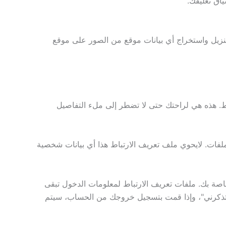
ميل الصور مع بيانات الموقع المضمنة (EXIF GPS). يمكن لزوّار الموقع تنزيل واستخراج أي بيانات موقع من الصور على موقع
اط. هذه هي لراحتك حتى لا تضطر إلى ملء التفاصيل
فات. لايحوي ملف تعريف الارتباط هذا أي بيانات شخصية
صة بك. ملفات تعريف الارتباط لمعلومات الدخول تبقى
"تذكرني"، وإذا قمت بتسجيل خروجك من الحساب، سيتم