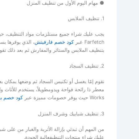
●
مهام
اليوم
الأول
من
تنظيف
المنزل
1.
تنظيف
الملابس
يجب
عليك
شراء
جميع
مستلزمات
مواد
التنظيف
،
حي
Farfetch
عبر
كود
خصم
فارفيتش
،
الذي
يوفرها
بسع
بتنظيف
الملابس
والستائر
والمفارش
ثم
بعد
ذلك
تقو
2.
تنظيف
السجاد
نقوم
إم
ا
بغسل
أو
تكنيس
السجاد
ثم
وضعها
بمكان
بع
معطر
ذا
رائحة
فواحة
ويدوم
طويلا
ً،
يستخدم
للأثاث
وا
Works
حيث
يوفر
خصومات
مميزة
عبر
كود
خصم
با
3.
تنظيف
شبابيك
وشرف
المنزل
من
المهم
أن
تبدئي
بإزالة
الأتربة
والغبار
من
على
شبا
عليك
شراء
منتجات
التنظيف
عالية
الجودة
.