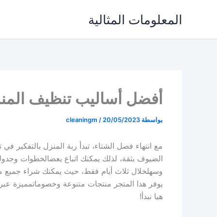
خطي
المعلومات المثالية
لى
لمحتوى
أفضل أساليب تنظيف المنز
بواسطة
20/05/2023
/
cleaningm
مع
انتهاء
فصل
الشتاء
،
تبدأ
ربة
المنزل
بالتفكير
في
ت
الضيوف
بثقة
،
لذلك
يمكنك
اتباع
بعض
الخطوات
وجدول
وسهل
خلال
ثلاث
أيام
فقط
،
حيث
يمكنك
شراء
جميع
م
يوفر
هذا
المتجر
منتجات
متنوعة
وخصومات
مميزة
عبر
هيا
نبدأ
!