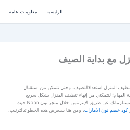
الرئيسية
معلومات عامة
ل مع بداية الصيف
نظيف
المنزل
استعداد
ا
للصيف
،
وحتى
تتمكن
من
استقبال
ة
المهام
؛
لتتمكني
من
إنهاء
تنظيف
المنزل
بشكل
سريع
ستلزماتك
عن
طريق
الإنترنت
من
خلال
متجر
نون
Noon
حيث
كود
خصم
نون
الامارات
،
ومن
هنا
سنعرض
هذه
الخطوات
بالترتيب
،