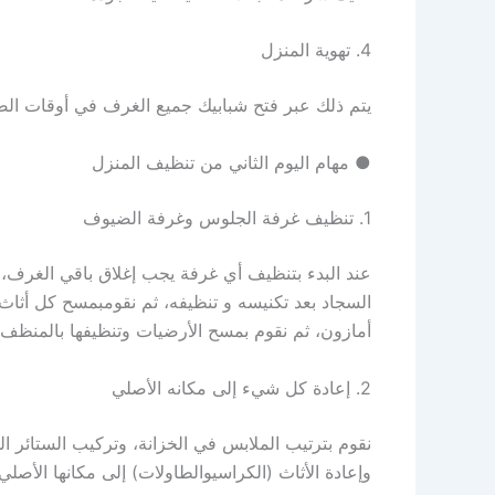
4.
تهوية
المنزل
يتم
ذلك
عبر
فتح
شبابيك
جميع
الغرف
في
أوقات
الص
●
مهام
اليوم
الثاني
من
تنظيف
المنزل
1.
تنظيف
غرفة
الجلوس
وغرفة
الضيوف
عند
البدء
بتنظيف
أي
غرفة
يجب
إغلاق
باقي
الغرف
،
السجاد
بعد
تكنيسه
و
تنظيفه
،
ثم
نقوم
بمسح
كل
أثاث
أمازون
،
ثم
نقوم
بمسح
الأرضيات
وتنظيفها
بالمنظف
2.
إعادة
كل
شيء
إلى
مكانه
الأصلي
نقوم
بترتيب
الملابس
في
الخزانة
،
وتركيب
الستائر
ال
وإعادة
الأثاث
(
الكراسي
والطاولات
)
إلى
مكانها
الأصلي