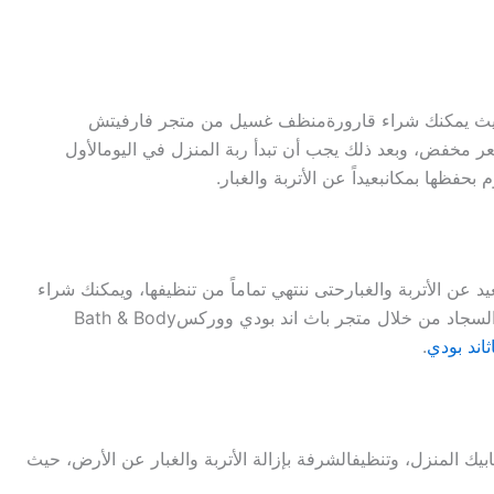
ث
يمكنك
شراء
قارورة
منظف
غسيل
من
متجر
فارفيتش
ر
مخفض
،
وبعد
ذلك
يجب
أن
تبدأ
ربة
المنزل
في
اليوم
الأول
م
بحفظها
بمكان
بعيدا
ً
عن
الأتربة
والغبار
.
يد
عن
الأتربة
والغبار
حتى
ننتهي
تماما
ً
من
تنظيفها
،
ويمكنك
شراء
لسجاد
من
خلال
متجر
باث
اند
بودي
ووركس
Bath & Body
ث
اند
بودي
.
بيك
المنزل
،
وتنظيف
الشرفة
بإزالة
الأتربة
والغبار
عن
الأرض
،
حيث