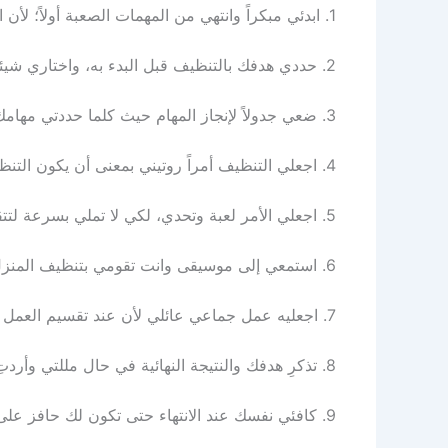
1.
ابدئي
مبكرا
ً
وانتهي
من
المهمات
الصعبة
أولا
ً؛
لأن
ا
2.
حددي
هدفك
بالتنظيف
قبل
البدء
به
،
واختاري
شيئا
3.
ضعي
جدولا
ً
لإنجاز
المهام
حيث
كلما
حددتي
مهامك
4.
اجعلي
التنظيف
أمرا
ً
روتيني
بمعنى
أن
يكون
التنظ
5.
اجعلي
الأمر
لعبة
وتحدي
،
لكي
لا
تملي
بسرعة
لتت
6.
استمعي
إلى
موسيقى
وانت
تقومي
بتنظيف
المنز
7.
اجعليه
عمل
جماعي
عائلي
لأن
عند
تقسيم
العمل
8.
تذكر
ِ
هدفك
والنتيجة
النهائية
في
حال
مللتي
وأردت
9.
كافئي
نفسك
عند
الانتهاء
حتى
تكون
لك
حافز
على