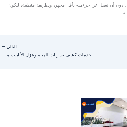
دون
أن
نغفل
عن
جزء
منه
بأقل
مجهود
وبطريقة
منظمة
،
لنكون
ف
.
التالي
خدمات كشف تسربات المياه وعزل الأنابيب من الحرارة