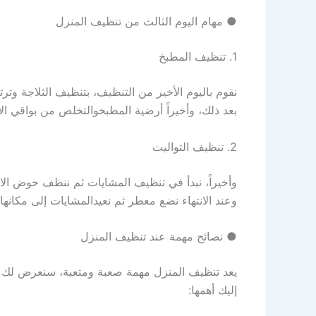
●
مهام
اليوم
الثالث
من
تنظيف
المنزل
1.
تنظيف
المطبخ
نقوم
باليوم
الأخير
من
التنظيف
،
بتنظيف
الثلاجة
وترت
بعد
ذلك
،
وأخيرا
ً
أرضية
المطبخ
والتخلص
من
بواقي
ال
2.
تنظيف
التواليت
وأخيرا
ً،
نبدأ
في
تنظيف
المشايات
ثم
ننظف
حوض
ال
وعند
الانتهاء
نضع
معطر
ثم
نعيد
المشايات
إلى
مكانها
●
نصائح
مهمة
عند
تنظيف
المنزل
يعد
تنظيف
المنزل
مهمة
صعبة
ومتعبة
،
سنعرض
لك
إليك
أهمها
: