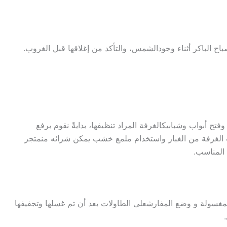
باح
الباكر
أثناء
وجود
الشمس
،
والتأكد
من
إغلاقها
قبل
الغروب
.
وفتح
أبواب
وشبابيك
الغرفة
المراد
تنظيفها
،
بداية
ً
نقوم
برفع
الغرفة
من
الغبار
واستخدام
ملمع
خشب
يمكن
شرائه
من
متجر
المناسب
.
مغسولة
و
وضع
المفارش
على
الطاولات
بعد
أن
تم
غسلها
وتجفيفها
.