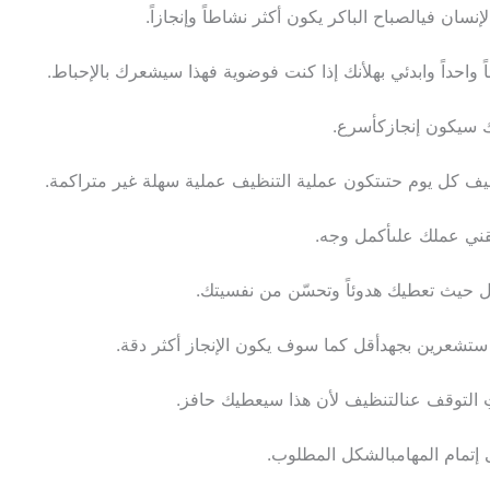
لإنسان
في
الصباح
الباكر
يكون
أكثر
نشاطا
ً
وإنجازا
ً.
ً
واحدا
ً
وابدئي
به
لأنك
إذا
كنت
فوضوية
فهذا
سيشعرك
بالإحباط
.
سيكون
إنجازك
أسرع
.
يف
كل
يوم
حتى
تكون
عملية
التنظيف
عملية
سهلة
غير
متراكمة
.
قني
عملك
على
أكمل
وجه
.
ل
حيث
تعطيك
هدوئا
ً
وتحس
ن
من
نفسيتك
.
ستشعرين
بجهد
أقل
كما
سوف
يكون
الإنجاز
أكثر
دقة
.
ِ
التوقف
عن
التنظيف
لأن
هذا
سيعطيك
حافز
.
إتمام
المهام
بالشكل
المطلوب
.