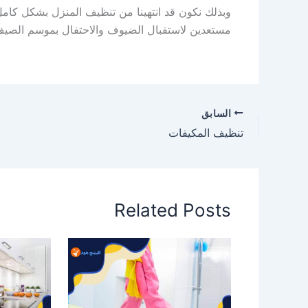
وبذلك
نكون
قد
انتهينا
من
تنظيف
المنزل
بشكل
كامل
مستعدين
لاستقبال
الضيوف
و
الاحتفال
بموسم
الصي
السابق
تنظيف المكيفات
Related Posts