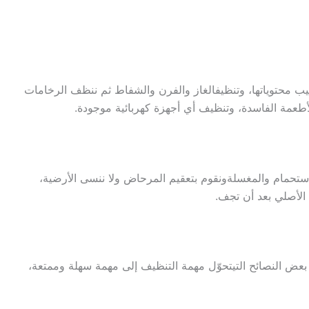
يب
محتوياتها
،
وتنظيف
الغاز
والفرن
والشفاط
ثم
ننظف
الرخامات
أطعمة
الفاسدة
،
وتنظيف
أي
أجهزة
كهربائية
موجودة
.
استحمام
والمغسلة
ونقوم
بتعقيم
المرحاض
ولا
ننسى
الأرضية
،
الأصلي
بعد
أن
تجف
.
بعض
النصائح
التي
تحو
ل
مهمة
التنظيف
إلى
مهمة
سهلة
وممتعة
،