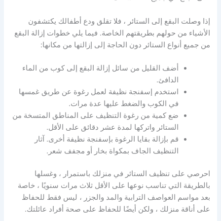
إذا وصلت البقع إلى الستائر ، فلا تقلق ودع أطفالك يكتشفون
الأشياء من حولهم بطريقتهم الخاصة.
فيما يلي خطوات إزالة البقع
من جميع أنواع الستائر دون الحاجة إلى إزالتها من مكانها:
أضف القليل من سائل إزالة البقع إلى كوب من الماء
الدافئ.
استخدم إسفنجة نظيفة لعمل رغوة عن طريق غمسها
في الكوب والضغط عليها عدة مرات.
ضع كمية من رغوة التنظيف على المناطق المتسخة من
الستائر واتركها لمدة عشر دقائق على الأقل.
قم بإزالة بقايا الرغوة بإسفنجة نظيفة أخرى.
آثار
التنظيف الجاف بمكواة بخار أو مجفف شعر.
احرصي على تنظيف الستائر في منزلك باستمرار ، وغسلها
بالطريقة التي تناسب نوعها على الأقل ثلاث مرات سنويًا ، خاصة
بعد مواسم العواصف الترابية والمد والجزر ، ليس فقط للحفاظ
على أناقة منزلك ، ولكن أيضًا
للحفاظ على صحة أفراد عائلتك.