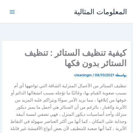
خطي
المعلومات المثالية
لى
لمحتوى
كيفية تنظيف الستائر : تنظيف
الستائر بدون فكها
بواسطة
06/10/2021
/
cleaningm
تنظيف الستائر من الأعمال المنزلية الشاقة التي تواجهها أي أم
بسبب صعوبة القيام بها، وغالبًا ما تؤجله بسبب انشغالها الدائم أو
خوفها من إتلافها ، مما يزيد الأمر سوءًا ويتراكم عليه المزيد من
الأتربة والغبار
،
بالرغم من أن الستائر هي أجمل ما يميز ديكور
منزلك وأحد أساسيات ديكور المنزل ، فهي تضفي لمسة أنيقة
وجذابة على المكان ، كما أنها من أكثر العناصر سهولة في التقاط
الأتربة ، كما أنها صعبة
للتنظيف لأن بعض أنواع الأقمشة غير قابلة