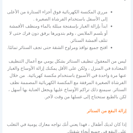
مرري المكنسة الكهربائية فوق أجزاء الستارة من الأعلى
إلى الأسفل باستخدام الفرشاة الصغيرة .
ابدأ بإزالة الغبار بإسفنجة مبللة بالماء ومنظف الأقمشة
أو بلسم الملابس ، وقم بتدويرها برفق دون فرك حتى لا
تتلف أقمشة الستائر.
افتح جميع نوافذ ومراوح الشقة حتى تجف الستائر تمامًا.
ليس من المعقول تنظيف الستائر بشكل يومي مع أعمال التنظيف
المعتادة في المنزل ، ولكن على الأقل يمكنك إزالة الأوساخ والغبار
عنها مرة واحدة في الأسبوع باستخدام مكنسة كهربائية. من خلال
الفرشاة الصغيرة المرفقة مع المكنسة الكهربائية المصممة
نظف
الستائر.
سيمنع ذلك تراكم الأوساخ عليها ويجعل العناية بها أسهل ،
لكن بالطبع ستحتاج إلى غسلها من وقت لآخر.
إزالة البقع من الستائر
إذا كان لديك أطفال ، فهذا يعني أنك تواجه معارك يومية في التغلب
على البقع في جميع أنحاء شقتك
.