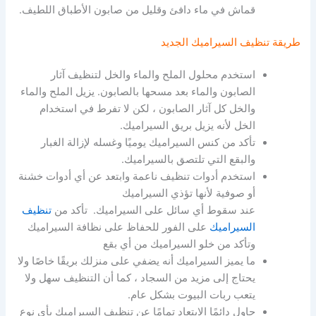
قماش في ماء دافئ وقليل من صابون الأطباق اللطيف.
طريقة تنظيف السيراميك الجديد
استخدم محلول الملح والماء والخل لتنظيف آثار
الصابون والماء بعد مسحها بالصابون. يزيل الملح والماء
والخل كل آثار الصابون ، لكن لا تفرط في استخدام
الخل لأنه يزيل بريق السيراميك.
تأكد من كنس السيراميك يوميًا وغسله لإزالة الغبار
والبقع التي تلتصق بالسيراميك.
استخدم أدوات تنظيف ناعمة وابتعد عن أي أدوات خشنة
أو صوفية لأنها تؤذي السيراميك
عند سقوط أي سائل على السيراميك. تأكد من
تنظيف
السيراميك
على الفور للحفاظ على نظافة السيراميك
وتأكد من خلو السيراميك من أي بقع
ما يميز السيراميك أنه يضفي على منزلك بريقًا خاصًا ولا
يحتاج إلى مزيد من السجاد ، كما أن التنظيف سهل ولا
يتعب ربات البيوت بشكل عام.
حاول دائمًا الابتعاد تمامًا عن تنظيف السيراميك بأي نوع