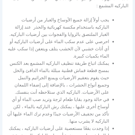
الباركيه المشمع
:
يجب أولاً إزالة جميع الأوساخ والغبار من أرضيات
الباركيه باستخدام مكنسة كهربائية والحذر عند إزالة
الغبار الملتصق بالزوايا والفجوات بين أرضيات الباركيه.
احرصي على عدم سكب الماء على أرضيات الباركيه أو
أي أثاث خشبي لأن الخشب يتلف ويتعفن إذا سكب عليه
الماء بكميات كبيرة.
يمكنك اتباع
طريقة تنظيف الباركيه المشمع
بعد الكنس
بمسح قطعة قماش قطنية مبللة بالماء الدافئ والخل
حيث يقوم بتعقيم الأرضيات ويمنع الجراثيم والنمل
وجميع أنواع الحشرات ، بالإضافة إلى إضفاء اللمعان
على الأرضيات. الباركيه الذي ستلاحظه أنت بنفسك.
في حالة وجود بقايا طعام لزجة وتريد صب الماء أو أي
أوساخ أخرى عليها ، يمكنك رش الباركيه بالماء ، لكن
تأكد من تجفيف الأرضيات جيدًا وعدم ترك الماء عليها أن
الباركيه لا يشرب منها.
إذا وجدت بقعًا مستعصية على أرضيات الباركيه ، يمكنك