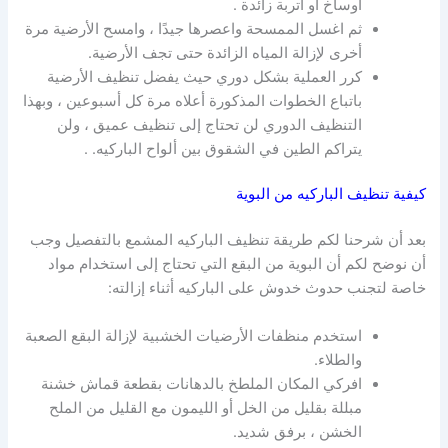
أوساخ أو أتربة زائدة .
ثم اغسل الممسحة واعصرها جيدًا ، وامسح الأرضية مرة
أخرى لإزالة المياه الزائدة حتى تجف الأرضية.
كرر العملية بشكل دوري حيث يفضل تنظيف الأرضية
باتباع الخطوات المذكورة أعلاه مرة كل أسبوعين ، وبهذا
التنظيف الدوري لن تحتاج إلى تنظيف عميق ، ولن
يتراكم الطين في الشقوق بين ألواح الباركيه. .
كيفية تنظيف الباركيه من البوية
بعد أن شرحنا لكم
طريقة تنظيف الباركيه المشمع بالتفصيل وجب
أن نوضح لكم أن
البوية من البقع التي تحتاج إلى استخدام مواد
خاصة لتجنب حدوث خدوش على الباركيه أثناء إزالته:
استخدم منظفات الأرضيات الخشبية لإزالة البقع الصعبة
والطلاء.
افركي المكان الملطخ بالدهانات بقطعة قماش خشنة
مبللة بقليل من الخل أو الليمون مع القليل من الملح
الخشن ، برفق شديد.