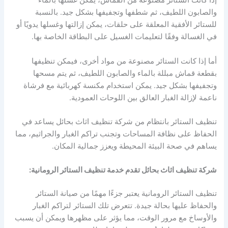
إذا كانت الستائر مصنوعة من القماش، يمكن غسلها بالماء
والصابون اللطيف، ثم شطفها وتجفيفها بشكل جيد. بالنسبة
للستائر الأفقية المعلقة على حلقات، يمكن إزالتها وغسلها يدويًا أو
في الغسالة وفقًا لتعليمات الغسيل على البطاقة الخاصة بها.
أما إذا كانت الستائر مصنوعة من مواد أخرى، فيمكن تنظيفها
بقطعة قماش مبللة بالماء والصابون اللطيف، ثم يتم مسحها
وتجفيفها بشكل جيد. يمكن استخدام مكنسة كهربائية مع فرشاة
ناعمة لإزالة الغبار العالق بين اللوحات العمودية.
تنظيف الستائر بانتظام من شركة تنظيف اثاث بحائل يساعد في
الحفاظ على نظافة المساحات وتجنب تراكم الغبار والجراثيم، مما
يساهم في صحة البيئة المحيطة ويعزز جمالية المكان.
شركة تنظيف اثاث بحائل تقدم خدمة تنظيف الستائر الرومانية:
تنظيف الستائر الرومانية يعتبر جزءًا مهمًا من صيانة الستائر
والحفاظ عليها بحالة جيدة. تتعرض تلك الستائر لتراكم الغبار
والأوساخ مع مرور الوقت، مما يؤثر على مظهرها ويمكن أن يسبب