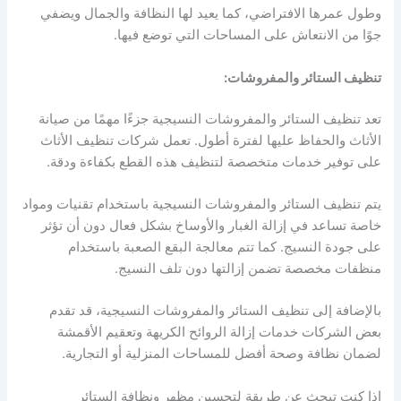
وطول عمرها الافتراضي، كما يعيد لها النظافة والجمال ويضفي
جوًا من الانتعاش على المساحات التي توضع فيها.
تنظيف الستائر والمفروشات:
تعد تنظيف الستائر والمفروشات النسيجية جزءًا مهمًا من صيانة
الأثاث والحفاظ عليها لفترة أطول. تعمل شركات تنظيف الأثاث
على توفير خدمات متخصصة لتنظيف هذه القطع بكفاءة ودقة.
يتم تنظيف الستائر والمفروشات النسيجية باستخدام تقنيات ومواد
خاصة تساعد في إزالة الغبار والأوساخ بشكل فعال دون أن تؤثر
على جودة النسيج. كما تتم معالجة البقع الصعبة باستخدام
منظفات مخصصة تضمن إزالتها دون تلف النسيج.
بالإضافة إلى تنظيف الستائر والمفروشات النسيجية، قد تقدم
بعض الشركات خدمات إزالة الروائح الكريهة وتعقيم الأقمشة
لضمان نظافة وصحة أفضل للمساحات المنزلية أو التجارية.
إذا كنت تبحث عن طريقة لتحسين مظهر ونظافة الستائر