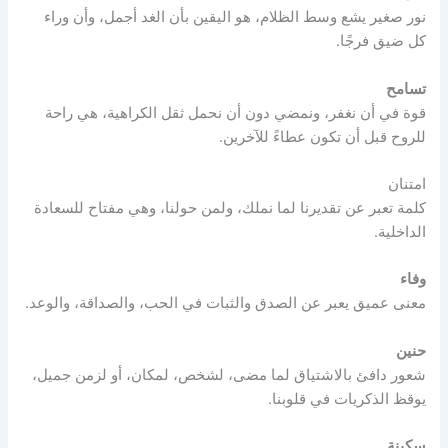
نور صغير يشع وسط الظلام، هو اليقين بأن الغد أجمل، وأن وراء
كل ضيق فرجًا.
تسامح
قوة في أن نغفر، ونمضي دون أن نحمل ثقل الكراهية، هي راحة
للروح قبل أن تكون عطاءً للآخرين.
امتنان
كلمة تعبر عن تقديرنا لما نملك، ولمن حولنا، وهي مفتاح للسعادة
الداخلية.
وفاء
معنى عميق يعبر عن الصدق والثبات في الحب، والصداقة، والوعد.
حنين
شعور دافئ بالاشتياق لما مضى، لشخص، لمكان، أو لزمن جميل،
يوقظ الذكريات في قلوبنا.
سكينة