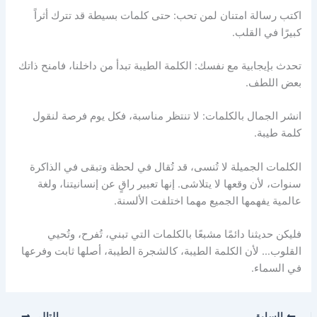
اكتب رسالة امتنان لمن تحب: حتى كلمات بسيطة قد تترك أثراً
كبيرًا في القلب.
تحدث بإيجابية مع نفسك: الكلمة الطيبة تبدأ من داخلنا، فامنح ذاتك
بعض اللطف.
انشر الجمال بالكلمات: لا تنتظر مناسبة، فكل يوم فرصة لنقول
كلمة طيبة.
الكلمات الجميلة لا تُنسى، قد تُقال في لحظة وتبقى في الذاكرة
سنوات، لأن وقعها لا يتلاشى. إنها تعبير راقٍ عن إنسانيتنا، ولغة
عالمية يفهمها الجميع مهما اختلفت الألسنة.
فليكن حديثنا دائمًا مشبعًا بالكلمات التي تبني، تُفرح، وتُحيي
القلوب… لأن الكلمة الطيبة، كالشجرة الطيبة، أصلها ثابت وفرعها
في السماء.
السابق
التالي