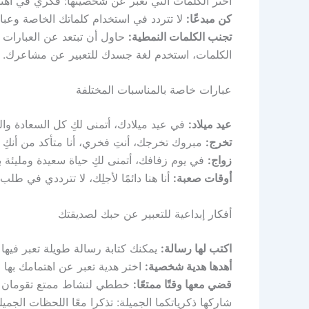
اختر الكلمات التي تعبر عن شخصيتها: فكري في اهتم
كن مبدعًا:
لا تتردد في استخدام كلماتك الخاصة وعبار
تجنب الكلمات النمطية:
حاول أن تبتعد عن العبارات 
الكلمات، استخدم لغة جسدك للتعبير عن مشاعرك.
عبارات خاصة بالمناسبات المختلفة
عيد ميلاد:
في عيد ميلادك، أتمنى لكِ كل السعادة وال
تخرج:
مبروك تخرجك، أنتِ فخري، أنا متأكد من أنكِ س
زواج:
في يوم زفافك، أتمنى لكِ حياة سعيدة ومليئة ب
أوقات صعبة:
أنا هنا دائمًا لأجلِك، لا تترددي في طلب
أفكار إبداعية للتعبير عن حبك لصديقتك
اكتب لها رسالة:
يمكنك كتابة رسالة طويلة تعبر فيها 
أهدها هدية شخصية:
اختر هدية تعبر عن اهتمامك بها 
قضي معها وقتًا ممتعًا:
خططي لنشاط ممتع تقومان به
شاركها ذكرياتكما الجميلة: تذكرا معًا اللحظات الجميلة