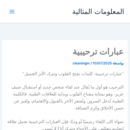
خطي
المعلومات المثالية
لى
لمحتوى
عبارات ترحيبية
بواسطة
10/07/2025
/
cleaningm
“عبارات ترحيبية: كلمات تفتح القلوب وتترك الأثر الجميل”
الترحيب هو أول ما يُقال عند لقاء شخص جديد أو استقبال ضيف
عزيز، وهو بمثابة مفتاح القلوب وبداية للعلاقات الطيبة. فالكلمة
الطيبة تُدخل السرور، وتُشعر الآخر بالقبول والاهتمام، وتُعبر عن
حسن الأخلاق وكرم الضيافة.
سواء كان اللقاء رسميًا أو وديًا، فإن العبارات الترحيبية تحمل طاقة
إيجابية تنعكس على الأجواء وتترك أثرًا لا يُنسى.