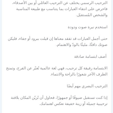
الترحيب الرسمي يختلف عن الترحيب العائلي أو بين الأصدقاء،
فاحرص على انتقاء العبارات بما يتناسب مع طبيعة المناسبة
والشخص المُستقبَل.
استخدم نبرة صوت ودودة
حتى أجمل العبارات قد تفقد معناها إن قيلت ببرود أو جفاء، فليكن
صوتك دافئًا، مليئًا بالودّ والاهتمام.
أضف ابتسامة صادقة
الابتسامة رفيقة كل ترحيب، فهي لغة عالمية تُعبّر عن الفرح، وتمنح
الطرف الآخر شعورًا بالراحة والانتماء.
الترحيب البصري مهم أيضًا
إذا كنت تستقبل ضيوفًا أو جمهورًا، فحاول أن تُزيّن المكان بلافتة
ترحيبية جميلة أو زينة خفيفة تعكس اهتمامك.