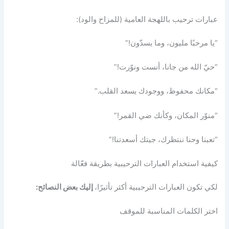
عبارات ترحيب باللهجة العامية (للمزاح والود):
“يا مرحبًا مليون، وما يسدّون!”
“حيّ الله من جانا، أنست ونوّرت!”
“مكانك محفوظ، ووجودك يسعد القلب.”
“منوّر المكان، وكأنك ضي القمر!”
“تعبنا وحنا ننتظرك، جيتك أسعدتنا!”
كيفية استخدام العبارات الترحيبية بطريقة فعّالة
لكي تكون العبارات الترحيبية أكثر تأثيرًا،
إليك بعض النصائح:
اختر الكلمات المناسبة للموقف