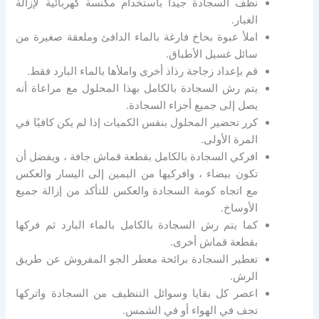
نظف السجادة جيداً باستخدام مكنسة كهربائية لإزالة
الغبار.
املأ عبوة بخاخ فارغة بالماء الدافئ وملعقة صغيرة من
سائل غسيل الأطباق.
قم بإعداد زجاجة رذاذ أخرى واملأها بالماء البارد فقط.
يتم رش السجادة بالكامل بهذا المحلول مع مراعاة أنه
يصل إلى جميع أجزاء السجادة.
كرر تحضير المحلول بنفس الكميات إذا لم يكن كافيًا في
المرة الأولى.
افركي السجادة بالكامل بقطعة قماش جافة ، ويفضل أن
تكون بيضاء ، وافركيها من اليمين إلى اليسار والعكس
مع اتجاه كومة السجادة والعكس للتأكد من إزالة جميع
الأوساخ.
كما
يتم رش السجادة بالكامل بالماء البارد ثم فركها
بقطعة قماش أخرى.
تعطير السجادة برائحة معطر الجو المفروش عن طريق
الرش.
اعصر كل بقايا وسوائل التنظيف من السجادة واتركها
تجف في الهواء أو في الشمس.