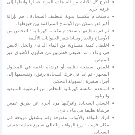
أخرج كل الأثاث من السجادة المراد غسلها وانقلها إلى
غرفة أخرى.
باستخدام مكنسة يدوية لتنظيف السجادة ، قم بإزالة
أكبر قدر ممكن من الأوساخ المتراكمة بين خيوطها .
ثم قم بتنظيفها باستخدام مكنسة كهربائية ؛ للتخلص من
الأوساخ والغبار وبقايا شعر الحيوانات الأليفة.
اخلطي كمية متساوية من الماء الدافئ والخل الأبيض
في وعاء ، ثم أضيفي قطرتين من صابون الأطباق غير
المبيض.
اغمس إسفنجة نظيفة أو فرشاة ناعمة في المحلول
المجهز ، ثم ابدأ في فرك السجادة برفق ، وتقسيمها إلى
أجزاء صغيرة ؛ لسهولة التحكم.
استخدم مكنسة كهربائية للتخلص من الرطوبة المتبقية
والرغوة.
اغسلي السجادة وافركيها مرة أخرى عن طريق غمس
فرشاة نظيفة في ماء دافئ.
اترك النوافذ والأبواب مفتوحة وقم بتشغيل مروحة في
مكان قريب ؛ وزع الهواء ، وبالتالي تسريع عملية تجفيف
السجادة.