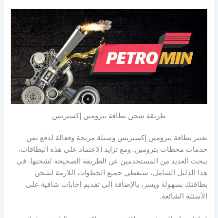
طريقة شحن بطاقة بترومين إكسبريس
تعتبر بطاقة بترومين إكسبريس وسيلة مريحة وفعالة لدفع ثمن
خدمات محطات بترومين. ومع تزايد الاعتماد على هذه البطاقات،
يبحث العديد من المستخدمين عن الطريقة الصحيحة لشحنها. في
هذا الدليل الشامل، سنغطي جميع الخطوات اللازمة لشحن
بطاقتك بسهولة ويسر، بالإضافة إلى تقديم إجابات شافية على
الأسئلة الشائعة.