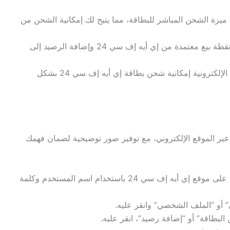
يوفر تطبيق إي أيه إف سي 24 ميزة الشحن المباشر للبطاقة، مما يتيح لك إمكانية الشحن من
يمكنك زيارة أقرب نقطة بيع معتمدة من إي أيه إف سي 24 وإضافة الرصيد إلى
تتيح بعض المحافظ الإلكترونية إمكانية شحن بطاقة إي أيه إف سي 24 بشكل
نتبع الآن خطوات شحن بطاقة إي أيه إف سي 24 عبر الموقع الإلكتروني، مع توفير صور توضيحية لضمان فهمك
قم بتسجيل الدخول إلى حسابك على موقع إي أيه إف سي 24 باستخدام اسم المستخدم وكلمة
و “الملف الشخصي” وانقر عليه.
لبطاقة” أو “إضافة رصيد”، انقر عليه.