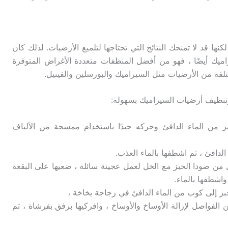
ها قد لا تمنحك النتائج التي تحتاجها لتلميع الأرضيات. لذلك كان
راميك أيضًا ، فهو من أفضل المنظفات متعددة الأغراض المتوفرة
لفة من الأرضيات مثل السيراميك والبورسلين والفينيل.
وتنظيف أرضيات السيراميك بسهولة:
ر من الماء الدافئ وحركه جيدًا باستخدام ممسحة من الألياف
الدافئ ، ثم اشطفها بالماء العذب.
 من صودا الخبز مع الخل لعمل عجينة سائلة ، ضعيها على البقعة
واشطفها بالماء.
بز إلى كوب من الماء الدافئ في زجاجة بخاخة ،
 الفواصل لإزالة الأوساخ والأوساخ ، وافركيها برفق بفرشاة ، ثم