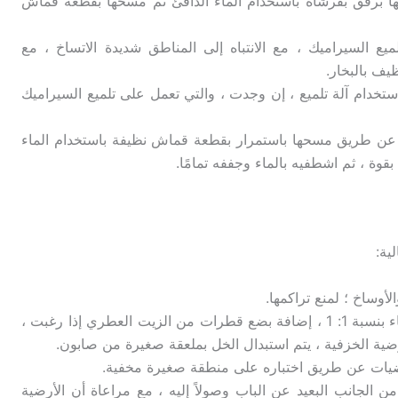
 برفق بفرشاة باستخدام الماء الدافئ ثم مسحها بقطعة قماش
ع السيراميك ، مع الانتباه إلى المناطق شديدة الاتساخ ، مع
يف بالبخار.
تخدام آلة تلميع ، إن وجدت ، والتي تعمل على تلميع السيراميك
لك عن طريق مسحها باستمرار بقطعة قماش نظيفة باستخدام الماء
قوة ، ثم اشطفيه بالماء وجففه تمامًا.
ية:
أوساخ ؛ لمنع تراكمها.
تحضير خليط التنظيف بخلط الخل مع الماء بنسبة 1: 1 ، إضافة بضع قطرات من الزيت العطري إذا رغبت ،
لأرضية الخزفية ، يتم استبدال الخل بملعقة صغيرة من صابون.
ضيات عن طريق اختباره على منطقة صغيرة مخفية.
ن الجانب البعيد عن الباب وصولاً إليه ، مع مراعاة أن الأرضية