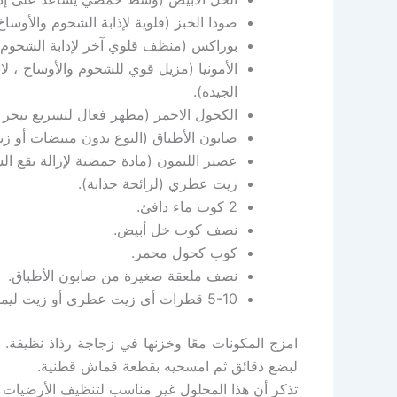
صودا الخبز (قلوية لإذابة الشحوم والأوساخ 
بوراكس (منظف قلوي آخر لإذابة الشحوم 
الأمونيا (مزيل قوي للشحوم والأوساخ ، لا
الجيدة).
الكحول الاحمر (مطهر فعال لتسريع تبخر ا
صابون الأطباق (النوع بدون مبيضات أو ز
عصير الليمون (مادة حمضية لإزالة بقع ال
زيت عطري (لرائحة جذابة).
2 كوب ماء دافئ.
نصف كوب خل أبيض.
كوب كحول محمر.
نصف ملعقة صغيرة من صابون الأطباق.
5-10 قطرات أي زيت عطري أو زيت ليمون.
امزج المكونات معًا وخزنها في زجاجة رذاذ نظيفة.
لبضع دقائق ثم امسحيه بقطعة قماش قطنية.
تذكر أن هذا المحلول غير مناسب لتنظيف الأرضيات ال