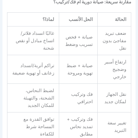
مقارنة سريعة: صيانة دورية أم فك/تركيب؟
الحالة
الحل الأنسب
لماذا؟
ضعف تبريد
غالبًا انسداد فلاتر/
صيانة + فحص
مفاجئ بدون
اتساخ مبادل أو نقص
تسريب وضغط
نقل
شحنة
ارتفاع أمبير
صيانة + ضبط
تراكم أتربة/انسداد
وضجيج
تهوية ومروحة
زعانف أو تهوية ضعيفة
خارجي
لضبط النحاس،
نقل الجهاز
فك وتركيب
الشحنة، والتهيئة
لمكان جديد
احترافي
للمكان الجديد
فك وتركيب +
توافق القدرة مع
تغيير سعة
تمديد نحاس
المساحة شرط
التبريد
مطابق
للكفاءة