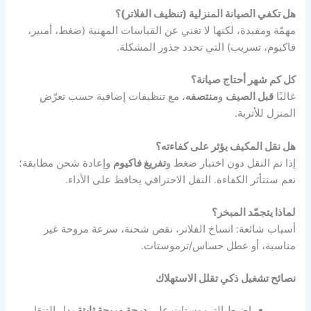
هل تكفي الصيانة المنزلية (تنظيف الفلاتر)؟
مهمّة ومفيدة، لكنها لا تغني عن القياسات المهنية (ضغط، أمبير،
فاكيوم، تسريب) التي تحدد جذور المشكلة.
كل كم شهر أحتاج صيانة؟
غالبًا
قبل الصيف
و
منتصفه
، مع تنظيفات إضافية حسب تعرّض
المنزل للأتربة.
هل نقل المكيف يؤثر على كفاءته؟
إذا تم النقل دون اختبار ضغط و
تفريغ فاكيوم
وإعادة شحن مطابقة؛
نعم ستتأثر الكفاءة. النقل الاحترافي يحافظ على الأداء.
لماذا يتجمّد المبخر؟
أسباب شائعة: اتساخ الفلاتر، نقص شحنة، سرعة مروحة غير
مناسبة، أو عطل حساس/ترموستات.
نصائح تشغيل ذكي تقلل الاستهلاك
اضبط الترموستات على
درجة مريحة ثابتة
بدل التنقل