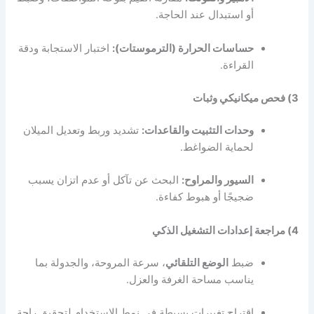
أو استبدال عند الحاجة.
حساسات الحرارة (الترموستات):
اختبار الاستجابة ودقة
القراءة.
3) فحص ميكانيكي وثبات
وحدات التثبيت والقاعدات:
تشديد وربط وتعديل الميلان
لحماية الضواغط.
السيور والمراوح:
البحث عن تآكل أو عدم اتزان يسبب
ضجيجًا أو هبوط كفاءة.
4) مراجعة إعدادات التشغيل الذكي
ضبط
الوضع التلقائي
، سرعة المروحة، والجدولة بما
يناسب مساحة الغرفة والعزل.
اقتراح تغييرات بسيطة في نمط الاستخدام لتحقيق راحة