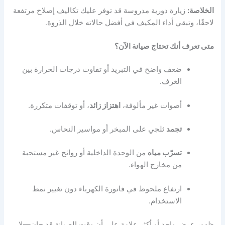
الخلاصة:
زيارة دورية مدروسة قد توفر عليك تكاليف إصلاح مرتفعة
لاحقًا، وتبقي أداء المكيف في أفضل حالاته خلال الذروة.
متى تعرف أنك تحتاج صيانة الآن؟
ضعف واضح في التبريد أو تفاوت درجات الحرارة بين
الغرف.
أصوات غير مألوفة،
اهتزاز زائد
، أو توقفات متكررة.
تجمد
ثلجي على المبخر أو مواسير النحاس.
تسرّب مياه
من الوحدة الداخلية أو روائح غير مستحبة
من مخارج الهواء.
ارتفاع ملحوظ في فاتورة الكهرباء دون تغيير نمط
الاستخدام.
ظهور عرض واحد أو أكثر علامة على أن وقت الصيانة قد حان—لا