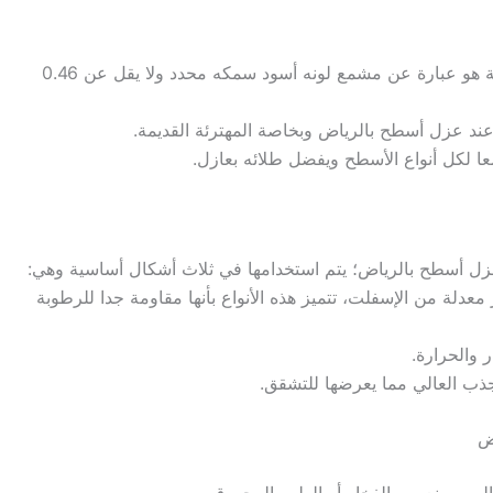
البولي ايثلين من أهم مواد العزل الكيميائية هو عبارة عن مشمع لونه أسود سمكه محدد ولا يقل عن 0.46
ند عزل أسطح بالرياض وبخاصة المهترئة القديمة.
 لكل أنواع الأسطح ويفضل طلائه بعازل.
زل أسطح بالرياض؛ يتم استخدامها في ثلاث أشكال أساسية وهي:
عدلة من الإسفلت، تتميز هذه الأنواع بأنها مقاومة جدا للرطوبة
 والحرارة.
جذب العالي مما يعرضها للتشقق.
ض
قالب يصنع من الفخار أو الطين المحروق،