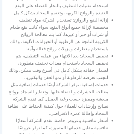
استخدام تقنيات التنظيف بالبخار للقضاء على البقع
العنيدة والروائح الكريهة، وتعقيم السجاد بشكل كامل.
إزالة البقع والروائح: تستخدم الشركة مواد تنظيف
مخصصة لإزالة جميع أنواع البقع، سواء كانت بقع طعام
أو شراب أو حبر أو غيرها. كما يتم معالجة الروائح
الكريهة الناتجة عن الرطوبة أو الحيوانات الأليفة، وذلك
باستخدام معطرات ومزيلات روائح فعالة وآمنة.
تجفيف السجاد: بعد الانتهاء من عملية التنظيف، يتم
تجفيف السجاد باستخدام معدات تجفيف متطورة،
لضمان جفافه بشكل كامل في أسرع وقت ممكن. وذلك
لتجنب تعرضه للرطوبة أو نمو العفن والبكتيريا.
خدمات إضافية: توفر الشركة أيضًا خدمات إضافية مثل
معالجة الحشرات والقضاء عليها، وتعطير السجاد بروائح
منعشة ومميزة حسب رغبة العميل. كما تقدم الشركة
نصائح وإرشادات للعملاء حول كيفية الحفاظ على نظافة
السجاد وإطالة عمره الافتراضي.
أسعار تنافسية وعروض خاصة: تقدم الشركة أسعارًا
تنافسية مقابل خدماتها المتميزة، كما توفر عروضًا