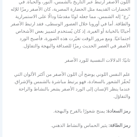
اللون الأصفر ارتبط عبر التاريخ بالشمس، النور، والحياة. في
الحضارات القديمة مثل الحضارة المصرية، كان الأصفر رمزًا للإله
“رع” إله الشمس، مما جعله لونًا مقدسًا ودالًا على الاستمرارية
والطاقة. أما في أوروبا خلال العصور الوسطى، فقد ارتبط الأصفر
أحيانًا بالخيانة أو الغيرة، إذ كان يُستخدم لتمييز بعض الأشخاص
اجتماعيًا. ومع مرور الوقت تغيّرت هذه الصورة، فأصبح الورد
الأصفر في العصر الحديث رمزًا للصداقة والبهجة والتفاؤل.
ثانيًا: الدلالات النفسية للورد الأصفر
علم النفس اللوني يوضح أن اللون الأصفر من أكثر الألوان التي
تُحفّز الشعور بالسعادة، فهو يرتبط مباشرة بالشمس والإشراق.
عندما ينظر الإنسان إلى الورد الأصفر يشعر بالنشاط والراحة
والتفاؤل.
رمز السعادة:
يمنح شعورًا بالفرح والبهجة.
رمز الطاقة:
يثير الحماس والنشاط الذهني.