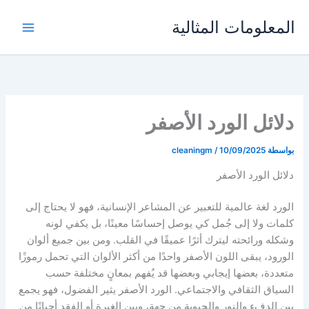
خطي
المعلومات المثالية
لى
لمحتوى
دلائل الورد الأصفر
بواسطة
10/09/2025
/
cleaningm
دلائل الورد الأصفر
الورد لغة عالمية للتعبير عن المشاعر الإنسانية، فهو لا يحتاج إلى
كلمات ولا إلى جُمل كي يوصل إحساسًا معينًا، بل يكفي لونه
وشكله ورائحته ليترك أثرًا عميقًا في القلب. ومن بين جميع ألوان
الورود، يبقى اللون الأصفر واحدًا من أكثر الألوان التي تحمل رموزًا
متعددة، بعضها إيجابي وبعضها قد يُفهم بمعانٍ مختلفة حسب
السياق الثقافي والاجتماعي. الورد الأصفر يثير الفضول، فهو يجمع
بين الدفء والنور والحيوية من جهة، وبين الغيرة أو الفقد أحيانًا من