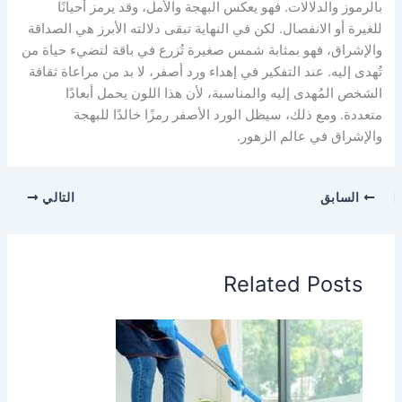
بالرموز والدلالات. فهو يعكس البهجة والأمل، وقد يرمز أحيانًا
للغيرة أو الانفصال. لكن في النهاية تبقى دلالته الأبرز هي الصداقة
والإشراق، فهو بمثابة شمس صغيرة تُزرع في باقة لتضيء حياة من
تُهدى إليه. عند التفكير في إهداء ورد أصفر، لا بد من مراعاة ثقافة
الشخص المُهدى إليه والمناسبة، لأن هذا اللون يحمل أبعادًا
متعددة. ومع ذلك، سيظل الورد الأصفر رمزًا خالدًا للبهجة
والإشراق في عالم الزهور.
السابق
التالي
Related Posts