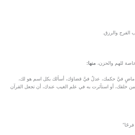
ب الفرج والرزق.
 خاصة للهم والحزن،
منها:
 ماضٍ فيَّ حكمك، عدلٌ فيَّ قضاؤك، أسألك بكل اسم هو لك،
 من خلقك، أو استأثرت به في علم الغيب عندك، أن تجعل القرآن
فرحًا”