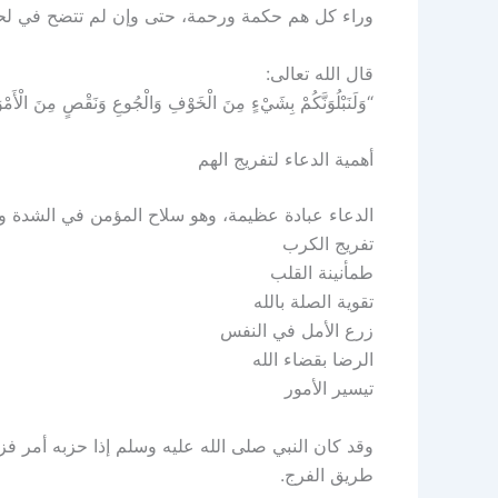
وراء كل هم حكمة ورحمة، حتى وإن لم تتضح في لحظ
قال الله تعالى:
“وَلَنَبْلُوَنَّكُمْ بِشَيْءٍ مِنَ الْخَوْفِ وَالْجُوعِ وَنَقْصٍ مِنَ الْأَمْو
أهمية الدعاء لتفريج الهم
الدعاء عبادة عظيمة، وهو سلاح المؤمن في الشدة وا
تفريج الكرب
طمأنينة القلب
تقوية الصلة بالله
زرع الأمل في النفس
الرضا بقضاء الله
تيسير الأمور
وقد كان النبي صلى الله عليه وسلم إذا حزبه أمر فزع
طريق الفرج.