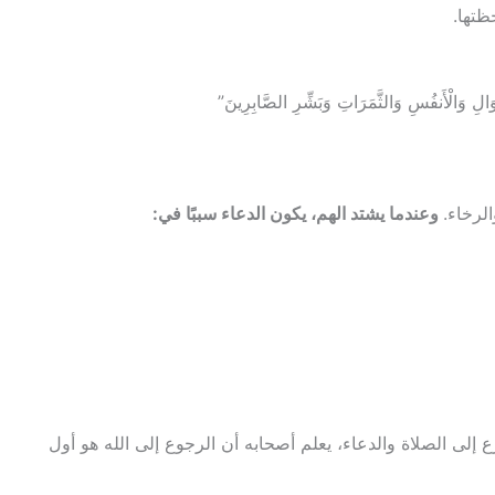
تها.
َالِ وَالْأَنفُسِ وَالثَّمَرَاتِ وَبَشِّرِ الصَّابِرِينَ”
لرخاء.
وعندما يشتد الهم، يكون الدعاء سببًا في:
 إلى الصلاة والدعاء، يعلم أصحابه أن الرجوع إلى الله هو أول