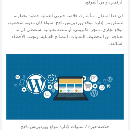
الرقمي، وأمن الموقع.
في هذا المقال، سأشارك خلاصة خبرتي العملية خطوة بخطوة،
لتتمكن من إدارة موقع ووردبريس ناجح، سواء كان مدونة شخصية،
موقع تجاري، متجر إلكتروني، أو منصة تعليمية. سنغطي كل ما
تحتاجه من التخطيط، التقنيات، النصائح العملية، وتجنب الأخطاء
الشائعة.
خلاصة خبرة 7 سنوات لإدارة موقع ووردبريس ناجح