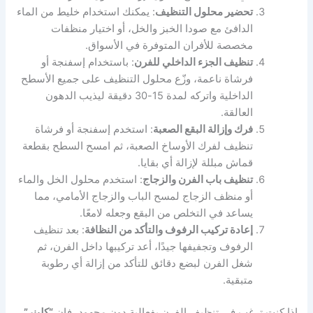
تحضير محلول التنظيف
: يمكنك استخدام خليط من الماء
الدافئ مع صودا الخبز والخل، أو اختيار منظفات
مخصصة للأفران المتوفرة في الأسواق.
تنظيف الجزء الداخلي للفرن
: باستخدام إسفنجة أو
فرشاة ناعمة، وزّع محلول التنظيف على جميع الأسطح
الداخلية واتركه لمدة 15-30 دقيقة ليذيب الدهون
العالقة.
فرك وإزالة البقع الصعبة
: استخدم إسفنجة أو فرشاة
تنظيف لفرك الأوساخ الصعبة، ثم امسح السطح بقطعة
قماش مبللة لإزالة أي بقايا.
تنظيف باب الفرن والزجاج
: استخدم محلول الخل والماء
أو منظف الزجاج لمسح الباب والزجاج الأمامي، مما
يساعد في التخلص من البقع وجعله لامعًا.
إعادة تركيب الرفوف والتأكد من النظافة
: بعد تنظيف
الرفوف وتجفيفها جيدًا، أعد تركيبها داخل الفرن، ثم
شغل الفرن لبضع دقائق للتأكد من إزالة أي رطوبة
متبقية.
إذا كنت ترغب في تنظيف الفرن بفعالية دون مجهود، فإن
“كلينر”