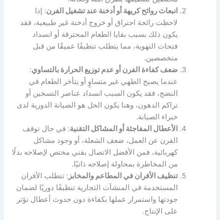
انبعاث روائح كريهة أو أدخنة عند تشغيل الفرن
: إذا
لاحظت رائحة احتراق أو خروج أدخنة غير طبيعية، فقد
يكون ذلك بسبب بقايا الطعام المحترقة أو انسداد
فتحات التهوية، مما يتطلب تنظيفًا عميقًا من قبل
متخصصين.
ضعف كفاءة الفرن أو عدم توزيع الحرارة بالتساوي
:
عندما يصبح الطهي غير متساوٍ أو يتأخر الطعام في
النضج، فقد يكون السبب انسداد عناصر التسخين أو
تراكم الدهون، وهنا يكون الحل هو الصيانة الدورية لدى
خبراء الصيانة.
الأعطال المفاجئة أو المشاكل التقنية
:
في حال توقف
الفرن عن العمل، ضعف الشعلة، أو وجود مشاكل
كهربائية، فمن الأفضل الاتصال بفني مختص لإصلاحه بدلًا
من المخاطرة بمحاولة إصلاحه ذاتيًا.
تنظيف الأفران في المطاعم والمخابز
: تتطلب الأفران
المستخدمة في المنشآت التجارية تنظيفًا دوريًا لضمان
جودتها واستمرار عملها بكفاءة دون حدوث أعطال تؤثر
على الإنتاج.