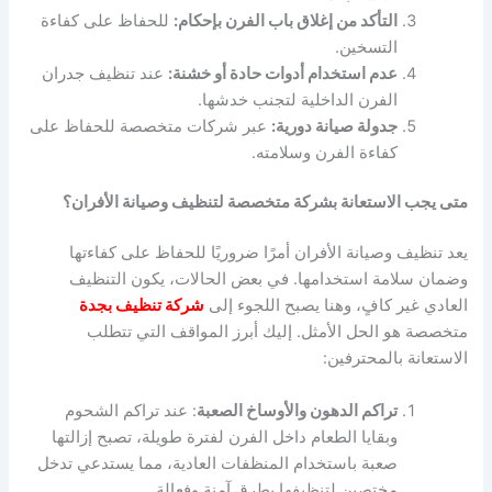
التأكد من إغلاق باب الفرن بإحكام:
للحفاظ على كفاءة
التسخين.
عدم استخدام أدوات حادة أو خشنة:
عند تنظيف جدران
الفرن الداخلية لتجنب خدشها.
جدولة صيانة دورية:
عبر شركات متخصصة للحفاظ على
كفاءة الفرن وسلامته.
متى يجب الاستعانة بشركة متخصصة لتنظيف وصيانة الأفران؟
يعد تنظيف وصيانة الأفران أمرًا ضروريًا للحفاظ على كفاءتها
وضمان سلامة استخدامها. في بعض الحالات، يكون التنظيف
العادي غير كافٍ، وهنا يصبح اللجوء إلى
شركة تنظيف بجدة
متخصصة هو الحل الأمثل. إليك أبرز المواقف التي تتطلب
الاستعانة بالمحترفين:
تراكم الدهون والأوساخ الصعبة
: عند تراكم الشحوم
وبقايا الطعام داخل الفرن لفترة طويلة، تصبح إزالتها
صعبة باستخدام المنظفات العادية، مما يستدعي تدخل
مختصين لتنظيفها بطرق آمنة وفعالة.