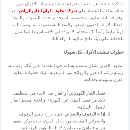
إذا كنت تبحث عن خدمة محترفة لتنظيف وصيانة الأفران دون
عناء، يمكنك الاعتماد على
شركة تنظيف افران الغاز بالرياض
، حيث
توفر خدمات تنظيف متخصصة باستخدام أحدث التقنيات والمواد
الفعالة لإزالة الدهون الصعبة والبقع المستعصية، مما يضمن لك
فرناً نظيفاً وآمناً للاستخدام. لا تتردد في الاهتمام بنظافة الفرن
للحفاظ على بيئة طبخ مثالية لك ولعائلتك.
خطوات تنظيف الأفران بكل سهولة
تنظيف الفرن بشكل منتظم يساعد في الحفاظ على أدائه وكفاءته،
ويمنع تراكم الدهون والروائح غير المرغوبة. إليك خطوات تنظيف
الفرن بسهولة وفعالية:
فصل التيار الكهربائي أو الغاز
: قبل البدء في التنظيف،
تأكد من فصل الفرن عن الكهرباء أو إغلاق مصدر الغاز
لضمان السلامة.
إزالة الرفوف والصواني
: قم بإخراج جميع الرفوف
والصواني المعدنية من داخل الفرن، حيث يمكن نقعها
في ماء دافئ مع صابون لإزالة الدهون المتراكمة.