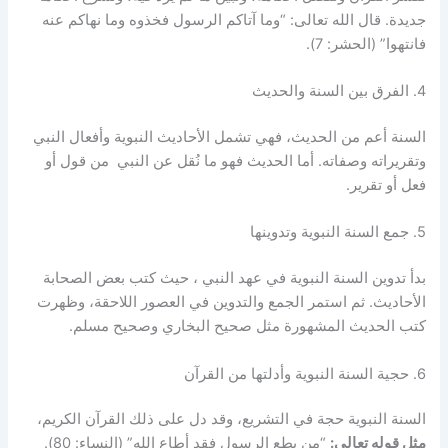
جديدة. قال الله تعالى: “وما آتاكم الرسول فخذوه وما نهاكم عنه
فانتهوا” (الحشر: 7).
4. الفرق بين السنة والحديث
السنة أعم من الحديث، فهي تشمل الأحاديث النبوية وأفعال النبي
وتقريراته وصفاته. أما الحديث فهو ما نُقل عن النبي من قول أو
فعل أو تقرير.
5. جمع السنة النبوية وتدوينها
بدأ تدوين السنة النبوية في عهد النبي ، حيث كتب بعض الصحابة
الأحاديث. ثم استمر الجمع والتدوين في العصور اللاحقة، وظهرت
كتب الحديث المشهورة مثل صحيح البخاري وصحيح مسلم.
6. حجية السنة النبوية وأدلتها من القرآن
السنة النبوية حجة في التشريع، وقد دل على ذلك القرآن الكريم،
مثل قوله تعالى:
“من يطع الرسول فقد أطاع الله” (النساء: 80).