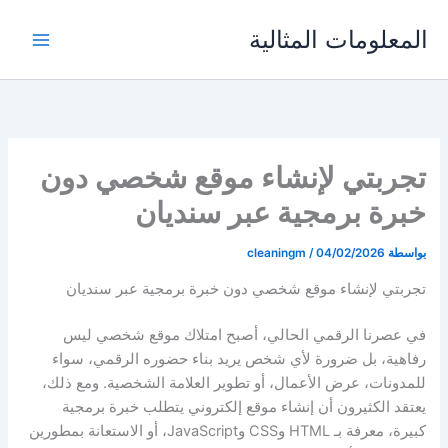
خطي
المعلومات المثالية
لى
لمحتوى
تجربتي لإنشاء موقع شخصي دون
خبرة برمجية عبر سنديان
بواسطة
04/02/2026
/
cleaningm
تجربتي لإنشاء موقع شخصي دون خبرة برمجية عبر سنديان
في عصرنا الرقمي الحالي، أصبح امتلاك موقع شخصي ليس
رفاهية، بل ضرورة لأي شخص يريد بناء حضوره الرقمي، سواء
للمدونات، عرض الأعمال، أو تطوير العلامة الشخصية. ومع ذلك،
يعتقد الكثيرون أن إنشاء موقع إلكتروني يتطلب خبرة برمجية
كبيرة، معرفة بـ HTML وCSS وJavaScript، أو الاستعانة بمطورين