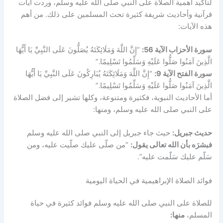
لتأكيد أهمية الصلاة على النبي صلى الله عليه وسلم، وردت آيات
قرآنية وأحاديث شريفة كثيرة تحث المسلمين على ذلك. من أهم
هذه الآيات:
سورة الأحزاب الآية 56:
“إِنَّ اللَّهَ وَمَلَائِكَتَهُ يُصَلُّونَ عَلَى النَّبِيِّ يَا أَيُّهَا
الَّذِينَ آمَنُوا صَلُّوا عَلَيْهِ وَسَلِّمُوا تَسْلِيمًا.”
سورة الفتح الآية 9:
“إِنَّ اللَّهَ وَمَلَائِكَتَهُ يُبَارِكُونَ عَلَى النَّبِيِّ يَا أَيُّهَا
الَّذِينَ آمَنُوا صَلُّوا عَلَيْهِ وَسَلِّمُوا تَسْلِيمًا.”
أما الأحاديث النبوية، فكثيرة ومتنوعة، وكلها تشير إلى فضل الصلاة
على النبي صلى الله عليه وسلم، ومنها:
حديث جبريل:
حيث جاء جبريل إلى النبي صلى الله عليه وسلم
فبشرَه بأن الله تعالى يقول:
“من صلّى عليك صلّيت عليه، ومن
سَلّم عليك سَلّمت عليه”.
فوائد الصلاة الإبراهيمية في الحياة اليومية
للصلاة على النبي صلى الله عليه وسلم فوائد كثيرة في حياة
المسلم،
منها: