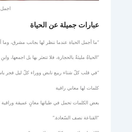
اجمل 
عبارات جميلة عن الحياة
“ما أجمل الحياة عندما ننظر لها بجانب مشرق، وما 
“الحياةُ مليئةٌ بالحجارة، فلا تتعثر بها بل اجمعها، وابنِ
“في قلب كلّ شتاء ربيع نابض ووراء كلّ ليل فجر باس
كلمات لها معاني راقية
بعض الكلمات تحمل في طياتها معانٍ عميقة وراقية تُ
“القناعة نصف السّعادة.”