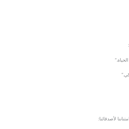
لحياة.”
ي.”
تناننا لأصدقائنا: