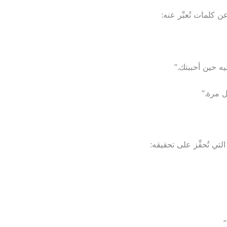
 كلمات تُعبِّر عنه:
ه حين أحببتك.”
 مرة.”
لتي تُحفِّز على تحقيقه:
”