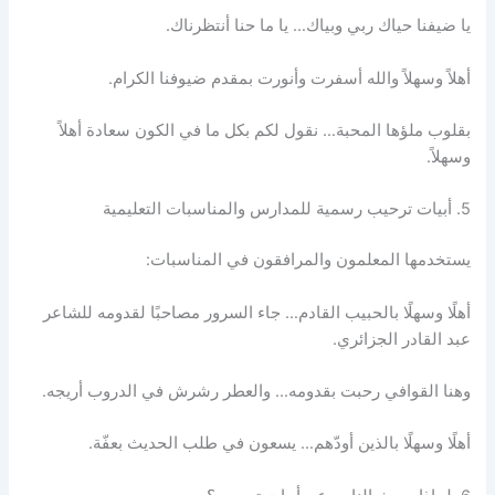
يا ضيفنا حياك ربي وبياك… يا ما حنا أنتظرناك.
أهلاً وسهلاً والله أسفرت وأنورت بمقدم ضيوفنا الكرام.
بقلوب ملؤها المحبة… نقول لكم بكل ما في الكون سعادة أهلاً
وسهلاً.
5. أبيات ترحيب رسمية للمدارس والمناسبات التعليمية
يستخدمها المعلمون والمرافقون في المناسبات:
أهلًا وسهلًا بالحبيب القادم… جاء السرور مصاحبًا لقدومه للشاعر
عبد القادر الجزائري.
وهنا القوافي رحبت بقدومه… والعطر رشرش في الدروب أريجه.
أهلًا وسهلًا بالذين أودّهم… يسعون في طلب الحديث بعفّة.