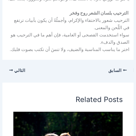
الترحيب بلسان الشعر روح وفخر
الترحيب شعور بالاحتفاء والإكرام، وأجملُهُ أن يكون بأبيات ترتفع
في اللّحن والمعنى.
سواء استخدمت الفصحى أو العامية، فإن أهم ما في الترحيب هو
الصدق والدفء.
اختر ما يناسب المناسبة والضيف، ولا تنسَ أن تكتب بصوت قلبك.
السابق
التالي
Related Posts