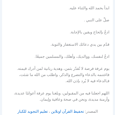
ابدأ بحمد الله والثناء عليه.
صلِّ على النبي .
ادعُ بإلحاح ويقين بالإجابة.
قدّم بين يدي دعائك الاستغفار والتوبة.
ادعُ لنفسك، ووالديك، وأهلك، والمسلمين جميعًا.
يوم عرفة فرصة لا تُقدّر بثمن، وهدية ربانية لمن أدرك قيمته.
فاغتنمه بالدعاء والتضرع والذكر، واطلب من الله ما شئت،
فـالدعاء فيه لا يُرد بإذن الله.
اللهم اجعلنا فيه من المقبولين، وبلغنا يوم عرفة أعوامًا عديدة،
وأزمنة مديدة، ونحن في صحة وعافية وإيمان.
المصدر:
تحفيظ القرآن اونلاين
،
تعليم التجويد للكبار