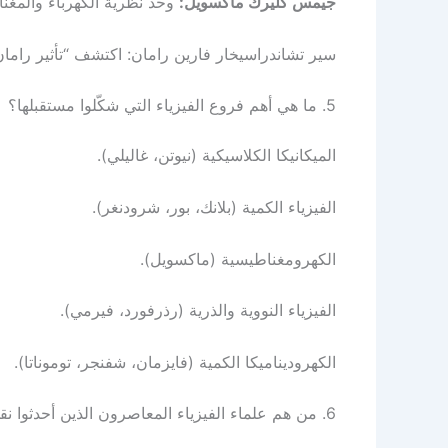
جيمس كليرك ماكسويل:
وحد نظرية الكهرباء والمغن
سير تشاندراسيخار فارين رامان: اكتشف “تأثير رامان” وق
5. ما هي أهم فروع الفيزياء التي شكّلوا مستقبلها؟
الميكانيكا الكلاسيكية (نيوتن، غاليلي).
الفيزياء الكمية (بلانك، بور، شرودنغر).
الكهرومغناطيسية (ماكسويل).
الفيزياء النووية والذرية (رذرفورد، فيرمي).
الكهروديناميكا الكمية (فايزمان، شفنجر، توموناتا).
6. من هم علماء الفيزياء المعاصرون الذين أحدثوا نقلة؟