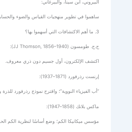
البيروني، ابن سينا، والبيرغاني:
ساهموا في تطوير منهجيات القياس والضوء والحسابات ا
3. ما أهم الاكتشافات التي أسهموا بها؟
ج.ج. طومسون (JJ Thomson, 1856–1940):
اكتشف الإلكترون، أول جسيم دون ذري معروف.
إرنست رذرفورد (1871–1937):
“أب الفيزياء النووية”؛ واقترح نموذج رذرفورد للذرة 
ماكس بلانك (1858–1947):
مؤسس ميكانيكا الكم؛ وضع أساسًا لنظرية الكم الحائز ع