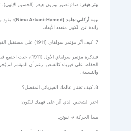
بيتر هيغز:
صاغ تصور بوزون هيغز (الجسيم الإلهي)، ثم تحقق اكتش
نيمة أركاني-هامد (Nima Arkani-Hamed):
يقود مف
رائدة عن الكون متعدد الأبعاد.
7. كيف أثّر مؤتمر سولفاي (1911) على مستقبل الفيزياء؟
فيذكرة مؤتمر سولفاي ال
الحفاظ على فيزياء كالفنض. رغم أن المؤتمر لم يُخرج 
والنسبية .
8. كيف تختار عالمك الفيزيائي المفضل؟
اختر الشخص الذي أثّر على فهمك للكون:
مبدأ الحركة → نيوتن.