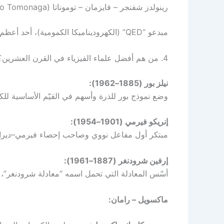
رينولدز شفنجر – فايزمان – توموناتا (Julian Schwinger, Richard Feynman, Sin‑Itiro Tomonaga):
مبدعو “QED” (الكهروديناميكا الكمومية)، أحد أعظم إنجازات القرن العشرين.
4. من هم أفضل علماء الفيزياء في القرن العشرين؟
نيلز بور (1885–1962):
وضع نموذج بور للذرة وأسهم في القيّم الأساسية للك
إنريكو فيرمي (1901–1954):
مبتكر أول مفاعل نووي وصاحب إحصاء فيرمي–ديراك 
إرفين شرودنغر (1887–1961):
أسّس المعادلة التي تحمل اسمه “معادلة شرودنغر”،
ماكسويل – رامان: