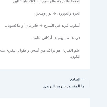
الضوء والموجة والجسيم → بلانك وأينشتاين.
الذرة والبوزون → بور وهيغز.
أسلوب فريد في الشرح → فايزمان أو ماكسويل.
في عالم اليوم → أركاني-هامد.
علم الفيزياء هو تراكم من أسس وعقول عبقرية منعته
الكون.
السابق
ما المقصود بالرمز البريدي