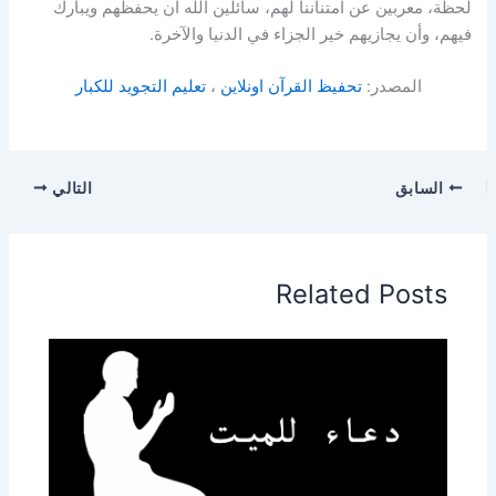
لحظة، معربين عن امتناننا لهم، سائلين الله أن يحفظهم ويبارك
فيهم، وأن يجازيهم خير الجزاء في الدنيا والآخرة.
المصدر:
تحفيظ القرآن اونلاين
،
تعليم التجويد للكبار
السابق
التالي
Related Posts