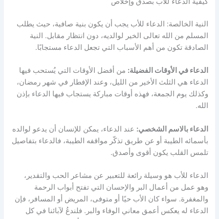
كيفية الدعاء للأب بصدق وإخلاص
النية الخالصة: الدعاء للأب يجب أن يكون بنية صافية، حيث يطلب
المسلم من الله تعالى الخير لوالديه، دون انتظار مقابل. النية
الصادقة تكون من أهم الأسباب التي تجعل الدعاء مستجابًا.
الدعاء في الأوقات الفضيلة:
من أفضل الأوقات التي يُستحب فيها
الدعاء هي الثلث الأخير من الليل، وعند الإفطار في شهر رمضان،
وكذلك يوم الجمعة، فهذه أوقات مباركة يستجاب فيها الدعاء بإذن
الله.
الدعاء بالاسم الشخصي:
عند الدعاء، يمكن للإنسان أن يدعو لوالده
بأسمائه الطيبة أو عن طريق تذكّر مواقفه الطيبة، فالدعاء بتفاصيل
تلمس القلب يكون أقوى وأصدق.
الدعاء للأب هو وسيلة رائعة للتعبير عن مشاعر الحب والتقدير،
وهو عمل من أعمال البر والإحسان التي تفتح أبواب الرحمة
والمغفرة. سواء كان الأب حيًا أو متوفى، المريض أو المسافر، فإن
الدعاء له يعكس أعمق معاني الوفاء والبر. فلندعُ لآبائنا في كل