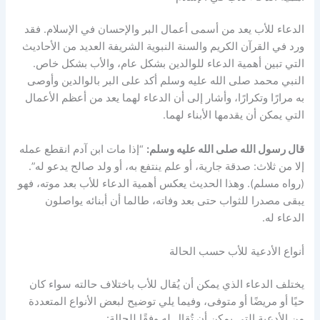
الدعاء للأب يعد من أسمى أعمال البر والإحسان في الإسلام. فقد
ورد في القرآن الكريم والسنة النبوية الشريفة العديد من الأحاديث
التي تبين أهمية الدعاء للوالدين بشكل عام، والأب بشكل خاص.
النبي محمد صلى الله عليه وسلم أكد على البر بالوالدين وأوصى
به مرارًا وتكرارًا، وأشار إلى أن الدعاء لهما يعد من أعظم الأعمال
التي يمكن أن يقدمها الأبناء لهما.
قال رسول الله صلى الله عليه وسلم:
“إذا مات ابن آدم انقطع عمله
إلا من ثلاث: صدقة جارية، أو علم ينتفع به، أو ولد صالح يدعو له”.
(رواه مسلم). وهذا الحديث يعكس أهمية الدعاء للأب بعد موته، فهو
يبقى مصدرا للثواب حتى بعد وفاته، طالما أن أبنائه يواصلون
الدعاء له.
أنواع الأدعية للأب حسب الحالة
يختلف الدعاء الذي يمكن أن يُقال للأب باختلاف حالته سواء كان
حيًا أو مريضًا أو متوفى، وفيما يلي توضيح لبعض الأنواع المتعددة
من الأدعية التي يمكن أن تُقال له وفقًا للحالة: