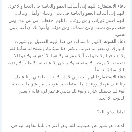
دعاء الاستفتاح:
اللهم إني أسألك العفو والعافية في الدنيا والآخرة،
اللهم إني أسألك العفو والعافية في ديني ودنياي وأهلي ومالي،
اللهم استر عوراتي وآمن روعاتي، اللهم احفظني من بين يدي ومن
خلفي وعن يميني وعن شمالي ومن فوقي وأعوذ بك أن أغتال من
تحتي.
دعاء القنوت:
اللهم إنا نسألك في هذا اليوم الفضيل من شهرك
المبارك أن تغفر لنا ذنوبنا، وتكفر عنا سيئاتنا، وتصلح لنا شأننا كله،
ولا تدع فينا ولا علينا ذنباً إلا غفرته، ولا هما إلا أذهبته، ولا دينا إلا
قضيته، ولا مريضا إلا شفيته، ولا مبتلى إلا عافيته، ولا غائباً إلا رددته
إليك سالمًا غانماً.
دعاء الاستغفار:
اللهم أنت ربي لا إله إلا أنت، خلقتني وأنا عبدك،
وأنا على عهدك ووعدك ما استطعت، أعوذ بك من شر ما صنعت،
أبوء لك بنعمتك علي، وأبوء لك بذنبي فاغفر لي، فإنه لا يغفر
الذنوب إلا أنت.
لماذا ندعو الله؟
الدعاء هو تعبير عن عبوديتنا لله، وهو اعتراف بأننا بحاجة إليه في