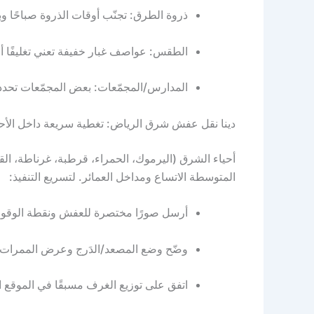
ذروة الطرق: تجنّب أوقات الذروة صباحًا وب
الطقس: عواصف غبار خفيفة تعني تغليفًا أحك
المدارس/المجمّعات: بعض المجمّعات تحدد
دينا نقل عفش شرق الرياض: تغطية سريعة داخل الأحي
أحياء الشرق (اليرموك، الحمراء، قرطبة، غرناطة، القا
المتوسطة الاتساع ومداخل العمائر. لتسريع التنفيذ:
أرسل صورًا مختصرة للعفش ونقطة الوقوف
وضّح وضع المصعد/الدَرج وعرض الممرات.
اتفق على توزيع الغرف مسبقًا في الموقع ا