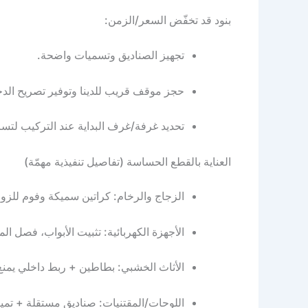
بنود قد تخفّض السعر/الزمن:
تجهيز الصناديق وتسميات واضحة.
حجز موقف قريب للدينا وتوفير تصريح الدخ
تحديد غرفة/غرف البداية عند التركيب لتسري
العناية بالقطع الحساسة (تفاصيل تنفيذية مهمّة)
الزجاج والرخام: كراتين سميكة وفوم للزو
الأجهزة الكهربائية: تثبيت الأبواب، فصل المياه/الكهرباء، انتظار 3–6 ساع
الأثاث الخشبي: بطاطين + ربط داخلي يمنع 
اللوحات/المقتنيات: صناديق مستقلة + تمي