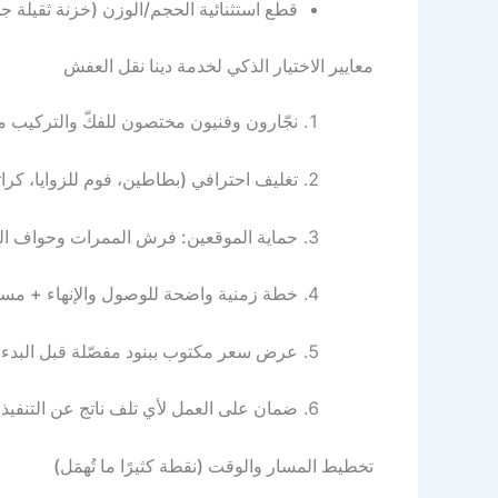
قطع استثنائية الحجم/الوزن (خزنة ثقيلة جد
معايير الاختيار الذكي لخدمة دينا نقل العفش
نجّارون وفنيون مختصون للفكّ والتركيب م
تغليف احترافي (بطاطين، فوم للزوايا، كرا
حماية الموقعين: فرش الممرات وحواف الج
خطة زمنية واضحة للوصول والإنهاء + مسار
عرض سعر مكتوب ببنود مفصّلة قبل البدء.
ضمان على العمل لأي تلف ناتج عن التنفيذ.
تخطيط المسار والوقت (نقطة كثيرًا ما تُهمَل)