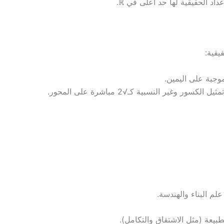
 الحقيقية لها حد أعلى في ℝ.
يقية:
غير النسبية كـ√2 مباشرة على المحور.
بيعة (مثل الاشتقاق والتكامل).