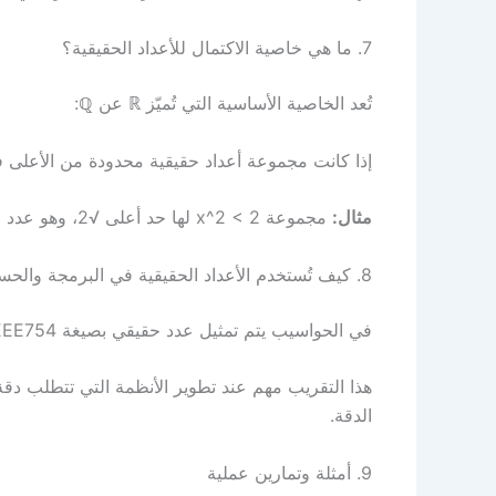
7. ما هي خاصية الاكتمال للأعداد الحقيقية؟
تُعد الخاصية الأساسية التي تُميّز ℝ عن ℚ:
إذا كانت مجموعة أعداد حقيقية محدودة من الأعلى فهنالك نهاية أكبر
مثال:
مجموعة x^2 < 2 لها حد أعلى √2، وهو عدد حقيقي غير نسبي.
8. كيف تُستخدم الأعداد الحقيقية في البرمجة والحساب؟
في الحواسيب يتم تمثيل عدد حقيقي بصيغة IEEE754، مما يسبب تقريبًا للقيود الرقمية (floating point).
هذا التقريب مهم عند تطوير الأنظمة التي تتطلب دقة ع
الدقة.
9. أمثلة وتمارين عملية