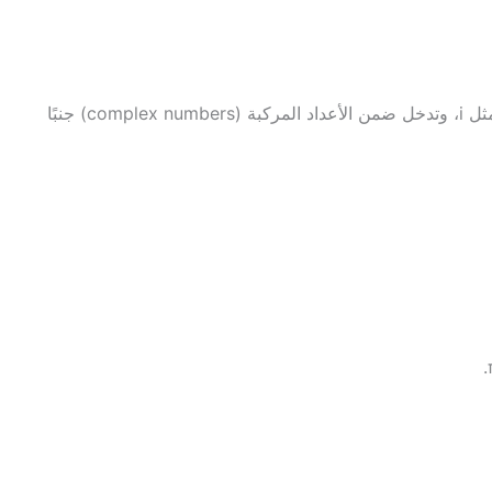
تحتوي على الجذر التربيعي للعدد السالب، مثل i، وتدخل ضمن الأعداد المركبة (complex numbers) جنبًا