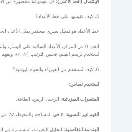
الاِكتمال (الحد الأعلى):
أي مجموعة محصورة من الأعداد
5. كيف نقيسها على خط الأعداد؟
خط الأعداد هو تمثيل بصري مستمر يمثّل الأعداد الحق
العدد 0 في المركز، الأعداد السالبة على اليسار، والموجبة على اليمين.
يُستخدم لرسم القيم، فحص الترتيب (<، >)، ولفهم تمثيل الكسور و
6. كيف تُستخدم في الفيزياء والحياة اليومية؟
تُستخدم لقياس:
المتغيرات الفيزيائية:
الزخم، الزمن، الطاقة.
القيم غير النسبية:
π في المساحة والمحيط، √2 في علم البناء والهندسة.
الهندسة التفاضلية:
لتحليل التغيرات المستمرة في الط