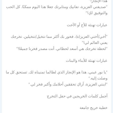
هذا الإنجاز!”
“صديقتي العزيزة، تفانيك ومثابرتك جعلا هذا اليوم ممكنًا. كل الحب
والتوفيق لكِ!”
عبارات تهنئة للأخ أو الأخت
“أخي/أختي العزيز(ة)، فخور بك أكثر مما تتخيل/تتخيلين. تخرجك
يعني العالم لي!”
“لحظة تخرجك هي أسعد لحظاتي. أنت مصدر فخرنا جميعًا!”
عبارات تهنئة للأبناء والبنات
“يا نور عيني، هذا هو الإنجاز الذي لطالما تمنيناه لك. تستحق كل ما
وصلت إليه.”
“ابنتي العزيزة، أراكِ تحققين أحلامك وأكبر فخر لي.”
أجمل كلمات الخريجين في حفل التخرج
خطبة خريج جامعة