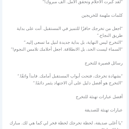
“لقد كبرت الأحلام وتحقق الأمل. ألف مبروك!”
كلمات ملهمة للخريجين
“اجعل من تخرجك حافزًا للتميز في المستقبل. أنت على بداية
طريق النجاح.”
“التخرج ليس النهاية، بل بداية جديدة لنيل ما تسعى إليه.”
“السماء ليست الحد، بل الانطلاقة. اجعل أحلامك تلامس النجوم!”
رسائل قصيرة للتخرج
“بشهادة تخرجك، فتحت أبواب المستقبل أمامك. فابدأ واثقًا.”
“التخرج هو أفضل دليل على أن الاجتهاد يثمر دائمًا.”
أفضل عبارات تهنئة للتخرج
عبارات تهنئة للصديقة
“يا أغلى صديقة، لحظة تخرجك لحظة فخر لي كما هي لك. مبارك