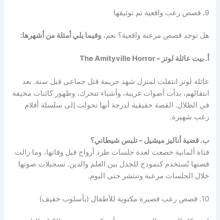
9. قصص رعب واقعية تم توثيقها
هل توجد قصص مرعبة واقعية؟ نعم،
وفيما يلي أمثلة من أشهرها:
أ. بيت عائلة لوتز – The Amityville Horror
عائلة لوتز انتقلت لمنزل شهد جريمة قتل جماعي قبل سنة. بعد
انتقالهم، بدأت أصوات غريبة، وأشياء تتحرك، وظهور كائنات مخيفة
في الظلال. القصة حقيقية لدرجة أنها تحولت إلى سلسلة أفلام
رعب شهيرة.
ب. قضية أناليز ميشيل – تلبس شيطاني؟
فتاة ألمانية خضعت لعدة جلسات طرد أرواح قبل وفاتها، وما زالت
قصتها تُستخدم كنموذج للجدل بين العلم والدين. تسجيلات صوتها
خلال الجلسات مرعبة وتنتشر حتى اليوم.
10. قصص رعب قصيرة مكتوبة للأطفال (بأسلوب خفيف)