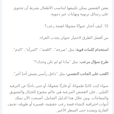
بعض القصص يمكن تكييفها لتناسب الأطفال بشرط أن تحتوي
على رسائل تربوية ونهايات غير دموية.
15. كيف أختار عنوانًا مشوقًا لقصة رعب؟
من أفضل الطرق لاختيار عنوان يجذب القراء:
استخدام كلمات قوية:
مثل “صرخة”، “اللعنة”، “المرآة”، “الدم”.
طرح سؤال مرعب
: مثل “ماذا لو لم تكن وحدك؟”
اللعب على الجانب النفسي:
مثل “داخل رأسي يعيش أحدٌ آخر”.
سواء كنت كاتبًا طموحًا، أو قارئًا شغوفًا، أو حتى باحثًا عن الترفيه
الليلي… فإن القصص المرعبة هي عالم مفتوح للخيال والتشويق
والمفاجآت. ومن خلال هذا الدليل الشامل، أصبحت الآن تملك
أدوات احترافية لإنشاء قصة رعب حقيقية، قصيرة أو طويلة، تخيف
القارئ وتشده حتى السطر الأخير.