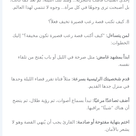
بل أصبحت ترى وجوهًا في كل مرآة… وجوه لا تنتمي لهذا العالم.
8. كيف تكتب قصة رعب قصيرة تخيف فعلاً؟
لمن يتساءل:
“كيف أكتب قصة رعب قصيرة تكون مخيفة؟” إليك
الخطوات:
ابدأ بمشهد غامض:
مثل صرخة في الليل أو باب يُفتح من تلقاء
نفسه.
قدم شخصيتك الرئيسية بسرعة:
مثلاً فتاة تقرر قضاء الليلة وحدها
في منزل جدها القديم.
أضف تصاعدًا مرعبًا:
تبدأ بسماع أصوات، ثم رؤية ظلال، ثم يتضح
أن هناك “شيئًا” يراقبها.
اختم بنهاية مفتوحة أو صادمة:
القارئ يجب أن يُنهي القصة وهو لا
يشعر بالأمان.