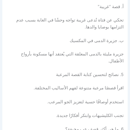
أ. قصة “غريبة”
تحكي عن فتاة تُدعى غريبة تواجه وحشًا في الغابة بسبب عدم
التزامها بوصايا والدها.​
ب. جزيرة الدمى في المكسيك
جزيرة مليئة بالدمى المعلقة التي يُعتقد أنها مسكونة بأرواح
الأطفال.​
5. نصائح لتحسين كتابة القصة المرعبة
اقرأ قصصًا مرعبة متنوعة لفهم الأساليب المختلفة.​
استخدم أوصافًا حسية لتعزيز الجو المرعب.​
تجنب الكليشيهات وابتكر أفكارًا جديدة.​
6. ما هي أكثر قصة رعب مخيفة؟