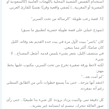
استخدام القصص الشعبية المحلية باللهجات العامية (كالسعودية أو
المصرية أو المغربية…) يُضفي واقعية وقربًا نفسيًا للقارئ العربي.
12. قصة رعب طويلة: “الرسالة من تحت السرير”
(نموذج عملي على قصة طويلة حصرية لتطبيق ما سبق)
كان “ياسر” يبيت لأول مرة في بيت جده القديم بعد وفاته. الليل
كان صامتًا، أكثر مما ينبغي.
في منتصف الليل، شعر بشيء يلمس قدمه. أشعل المصباح… لا
شيء.
لكنه لاحظ ورقة صغيرة تخرج من تحت السرير، مكتوب عليها بخط
مهتز:
“لم أمت بعد…”
اعتقد أنها مزحة… حتى بدأ يسمع خطوات تأتي من الطابق السفلي
رغم أنه بمفرده.
كل دقيقة تمر، والبيت يزداد برودة. كل شيء بدا طبيعيًا… حتى رأى
صور العائلة تتحرك، تبتسم له ابتسامة غير بشرية…