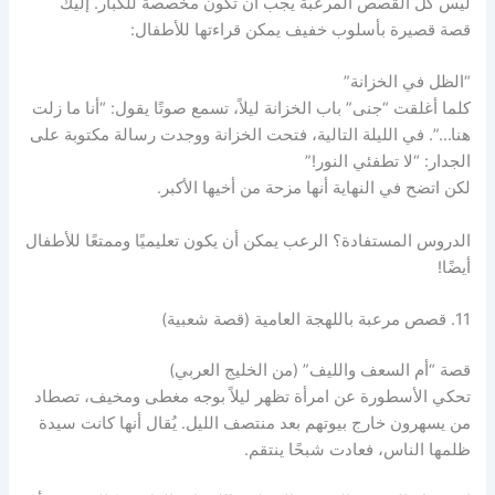
ليس كل القصص المرعبة يجب أن تكون مخصصة للكبار. إليك
قصة قصيرة بأسلوب خفيف يمكن قراءتها للأطفال:
“الظل في الخزانة”
كلما أغلقت “جنى” باب الخزانة ليلاً، تسمع صوتًا يقول: “أنا ما زلت
هنا…”. في الليلة التالية، فتحت الخزانة ووجدت رسالة مكتوبة على
الجدار: “لا تطفئي النور!”
لكن اتضح في النهاية أنها مزحة من أخيها الأكبر.
الدروس المستفادة؟ الرعب يمكن أن يكون تعليميًا وممتعًا للأطفال
أيضًا!
11. قصص مرعبة باللهجة العامية (قصة شعبية)
قصة “أم السعف والليف” (من الخليج العربي)
تحكي الأسطورة عن امرأة تظهر ليلاً بوجه مغطى ومخيف، تصطاد
من يسهرون خارج بيوتهم بعد منتصف الليل. يُقال أنها كانت سيدة
ظلمها الناس، فعادت شبحًا ينتقم.