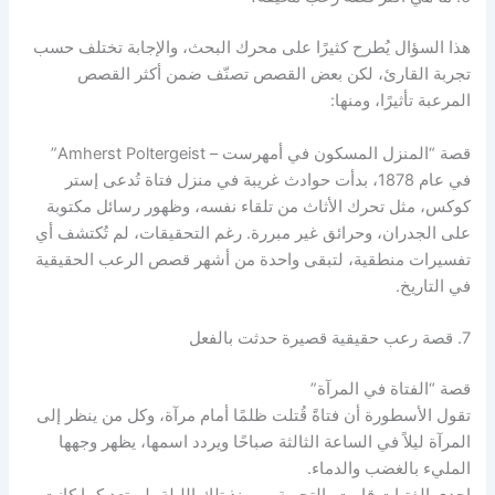
هذا السؤال يُطرح كثيرًا على محرك البحث، والإجابة تختلف حسب
تجربة القارئ، لكن بعض القصص تصنّف ضمن أكثر القصص
المرعبة تأثيرًا، ومنها:
قصة “المنزل المسكون في أمهرست – Amherst Poltergeist”
في عام 1878، بدأت حوادث غريبة في منزل فتاة تُدعى إستر
كوكس، مثل تحرك الأثاث من تلقاء نفسه، وظهور رسائل مكتوبة
على الجدران، وحرائق غير مبررة. رغم التحقيقات، لم تُكتشف أي
تفسيرات منطقية، لتبقى واحدة من أشهر قصص الرعب الحقيقية
في التاريخ.
7. قصة رعب حقيقية قصيرة حدثت بالفعل
قصة “الفتاة في المرآة”
تقول الأسطورة أن فتاةً قُتلت ظلمًا أمام مرآة، وكل من ينظر إلى
المرآة ليلاً في الساعة الثالثة صباحًا ويردد اسمها، يظهر وجهها
المليء بالغضب والدماء.
إحدى الفتيات قامت بالتجربة… ومنذ تلك الليلة، لم تعد كما كانت،