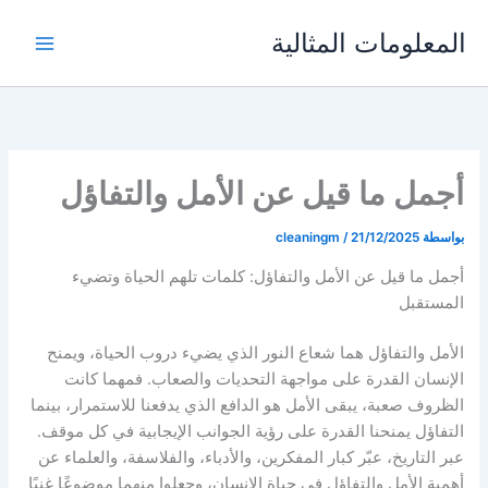
خطي
المعلومات المثالية
لى
لمحتوى
أجمل ما قيل عن الأمل والتفاؤل
بواسطة
21/12/2025
/
cleaningm
أجمل ما قيل عن الأمل والتفاؤل: كلمات تلهم الحياة وتضيء
المستقبل
الأمل والتفاؤل هما شعاع النور الذي يضيء دروب الحياة، ويمنح
الإنسان القدرة على مواجهة التحديات والصعاب. فمهما كانت
الظروف صعبة، يبقى الأمل هو الدافع الذي يدفعنا للاستمرار، بينما
التفاؤل يمنحنا القدرة على رؤية الجوانب الإيجابية في كل موقف.
عبر التاريخ، عبّر كبار المفكرين، والأدباء، والفلاسفة، والعلماء عن
أهمية الأمل والتفاؤل في حياة الإنسان، وجعلوا منهما موضوعًا غنيًا